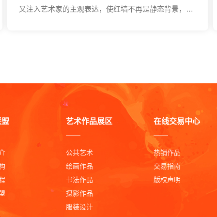
又注入艺术家的主观表达，使红墙不再是静态背景，而
成为色彩与情绪的承载体，充满力量与时间感。
联盟
艺术作品展区
在线交易中心
介
公共艺术
热销作品
构
绘画作品
交易指南
程
书法作品
版权声明
盟
摄影作品
服装设计