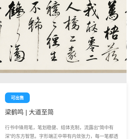
可出售
梁鹤鸣 | 大道至简
行书中锋用笔，笔划稳健、结体克制，流露出“简中有
深”的东方智慧。字形端正中带有内敛张力，每一笔都透