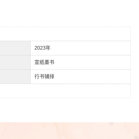
2023年
宣纸墨书
行书铺排