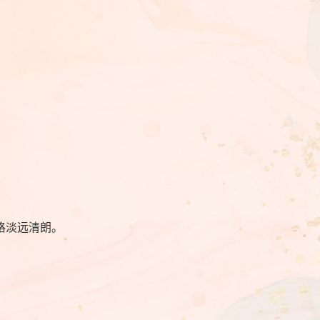
格淡远清朗。