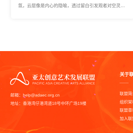
氛，云层像是内心的隐喻，透过留白引发观者对空灵与
情绪的联想，是一次静观内心、凝视天空的视觉体验。
关于
联盟简
邮箱：help@adaec.org.cn
组织架
地址：香港湾仔港湾道18号中环广场19楼
联盟章
加入联