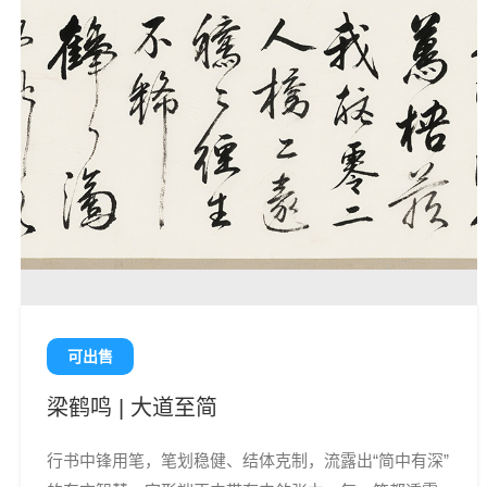
可出售
梁鹤鸣 | 大道至简
行书中锋用笔，笔划稳健、结体克制，流露出“简中有深”