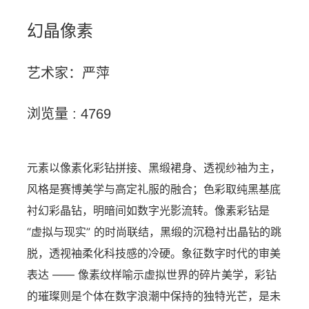
幻晶像素
艺术家：严萍
浏览量 : 4769
元素以像素化彩钻拼接、黑缎裙身、透视纱袖为主，
风格是赛博美学与高定礼服的融合；色彩取纯黑基底
衬幻彩晶钻，明暗间如数字光影流转。像素彩钻是
“虚拟与现实” 的时尚联结，黑缎的沉稳衬出晶钻的跳
脱，透视袖柔化科技感的冷硬。象征数字时代的审美
表达 —— 像素纹样喻示虚拟世界的碎片美学，彩钻
的璀璨则是个体在数字浪潮中保持的独特光芒，是未