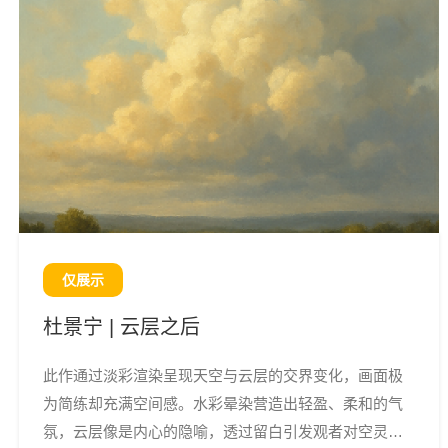
仅展示
杜景宁 | 云层之后
此作通过淡彩渲染呈现天空与云层的交界变化，画面极
为简练却充满空间感。水彩晕染营造出轻盈、柔和的气
氛，云层像是内心的隐喻，透过留白引发观者对空灵与