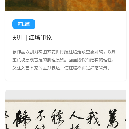
可出售
郑川 | 红墙印象
该作品以刮刀构图方式将传统红墙建筑重新解构，以厚
重色块展现古建的肌理质感。画面既保有结构的理性，
又注入艺术家的主观表达，使红墙不再是静态背景，而
成为色彩与情绪的承载体，充满力量与时间感。