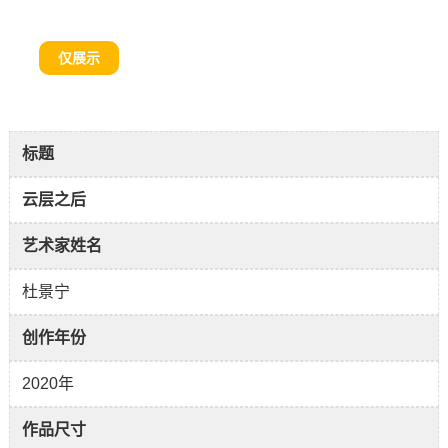
仅展示
标题
云层之后
艺术家姓名
杜景宁
创作年份
2020年
作品尺寸