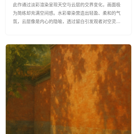
此作通过淡彩渲染呈现天空与云层的交界变化，画面极
为简练却充满空间感。水彩晕染营造出轻盈、柔和的气
氛，云层像是内心的隐喻，透过留白引发观者对空灵与
情绪的联想，是一次静观内心、凝视天空的视觉体验。