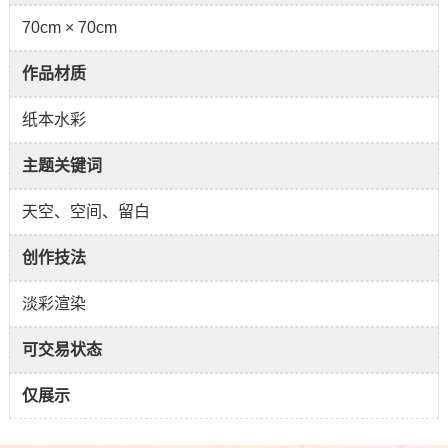
70cm × 70cm
作品材质
纸本水彩
主题关键词
天空、空间、留白
创作技法
淡彩渲染
可交易状态
仅展示